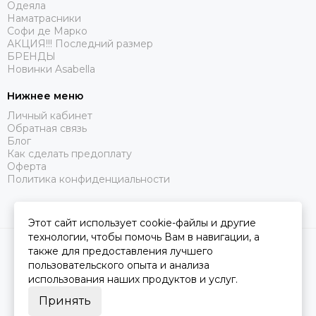
Одеяла
Наматрасники
Софи де Марко
АКЦИЯ!!! Последний размер
БРЕНДЫ
Новинки Asabella
Нижнее меню
Личный кабинет
Обратная связь
Блог
Как сделать предоплату
Оферта
Политика конфиденциальности
Этот сайт использует cookie-файлы и другие
технологии, чтобы помочь Вам в навигации, а
2026 © Царство Сна.
Карта сайта
также для предоставления лучшего
пользовательского опыта и анализа
использования наших продуктов и услуг.
Принять