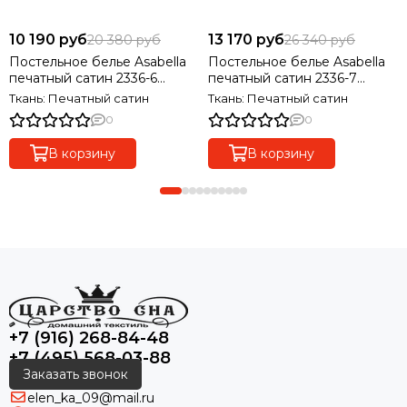
10 190 руб
13 170 руб
20 380 руб
26 340 руб
Постельное белье Asabella
Постельное белье Asabella
печатный сатин 2336-6
печатный сатин 2336-7
(евро), 4 наволочки
(семейный), 4 наволочки
Ткань: Печатный сатин
Ткань: Печатный сатин
0
0
В корзину
В корзину
+7 (916) 268-84-48
+7 (495) 568-03-88
Заказать звонок
elen_ka_09@mail.ru