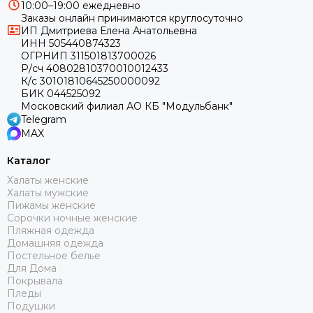
10:00–19:00 ежедневно
Заказы онлайн принимаются круглосуточно
ИП Дмитриева Елена Анатольевна
ИНН 505440874323
ОГРНИП 311501813700026
Р/сч 40802810370010012433
К/с 30101810645250000092
БИК 044525092
Московский филиал АО КБ "Модульбанк"
Telegram
MAX
Каталог
Халаты женские
Халаты мужские
Пижамы женские
Сорочки ночные женские
Пляжная одежда
Домашняя одежда
Постельное белье
Для Дома
Покрывала
Пледы
Подушки