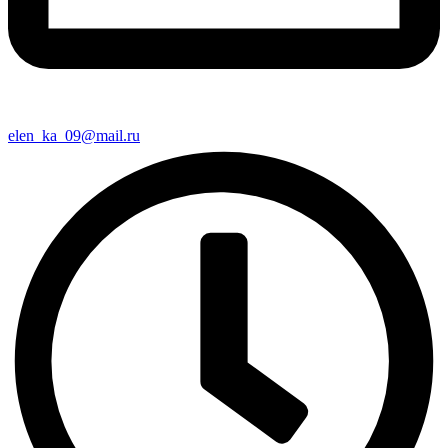
elen_ka_09@mail.ru