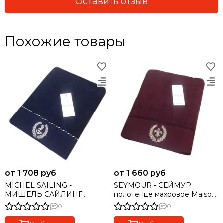
Оставить отзыв
Похожие товары
от 1 708 руб
от 1 660 руб
MICHEL SAILING -
SEYMOUR - СЕЙМУР
МИШЕЛЬ САЙЛИНГ
полотенце махровое Maison
полотенце махровое Maison
Dor(Турция) .
0
0
Dor(Турция) .