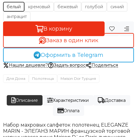
белый
кремовый
бежевый
голубой
синий
антрацит
В корзину
Заказ в один клик
Оформить в Telegram
Нашли дешевле?
Задать вопрос
Поделиться
Для Дома
Полотенца
Maison Dor Турция
Описание
Характеристики
Доставка
Оплата
Набор махровых салфеток полотенец ELEGANZE
MARIN - ЭЛЕГАНЗ МАРИН французской торговой