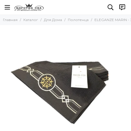
Для Дома
Главная
Каталог
Для Дома
Полотенца
ELEGANZE MARIN - 
Все товары
Полотенца
Наборы полотенец
Наборы салфеток
Кухонные полотенца
Для бани и сауны
Пляжные полотенца
Новогодние полотенца
Скатерти
Коврики
Фартуки
Одеяла и Подушки
Акссесуары