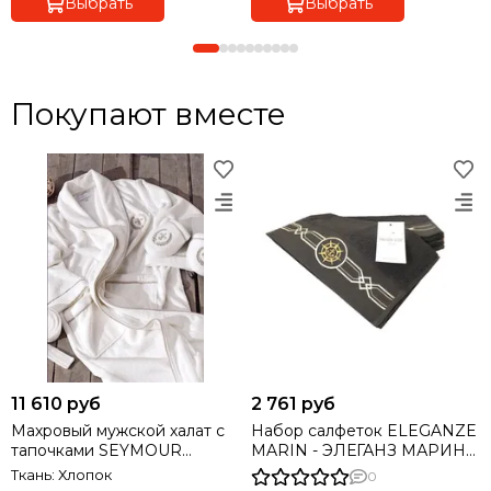
Выбрать
Выбрать
Покупают вместе
11 610 руб
2 761 руб
Махровый мужской халат с
Набор салфеток ELEGANZE
тапочками SEYMOUR
MARIN - ЭЛЕГАНЗ МАРИН
СЕЙМУР Maison Dor Турция
30х50 Maison Dor Турция
Ткань: Хлопок
0