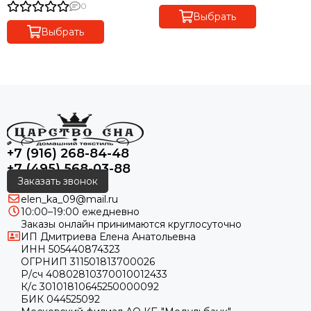
0
Выбрать
Выбрать
+7 (916) 268-84-48
+7 (495) 568-03-88
Заказать звонок
elen_ka_09@mail.ru
10:00–19:00 ежедневно
Заказы онлайн принимаются круглосуточно
ИП Дмитриева Елена Анатольевна
ИНН 505440874323
ОГРНИП 311501813700026
Р/сч 40802810370010012433
К/с 30101810645250000092
БИК 044525092