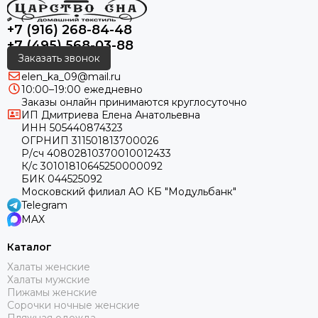
+7 (916) 268-84-48
+7 (495) 568-03-88
Заказать звонок
elen_ka_09@mail.ru
10:00–19:00 ежедневно
Заказы онлайн принимаются круглосуточно
ИП Дмитриева Елена Анатольевна
ИНН 505440874323
ОГРНИП 311501813700026
Р/сч 40802810370010012433
К/с 30101810645250000092
БИК 044525092
Московский филиал АО КБ "Модульбанк"
Telegram
MAX
Каталог
Халаты женские
Халаты мужские
Пижамы женские
Сорочки ночные женские