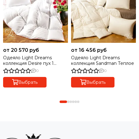
от 20 570 руб
от 16 456 руб
Одеяло Light Dreams
Одеяло Light Dreams
коллекция Desire пух 1
коллекция Sandman Теплое
категории Теплое
0
0
Выбрать
Выбрать