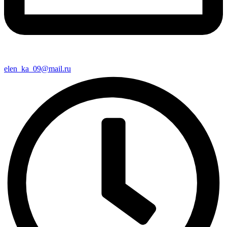
elen_ka_09@mail.ru