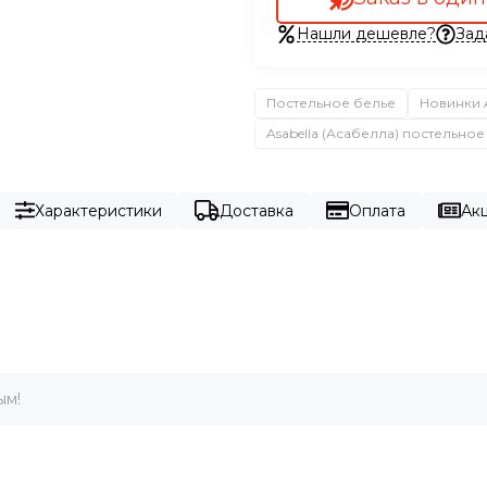
Нашли дешевле?
Зад
Постельное белье
Новинки A
Asabella (Асабелла) постельное
Характеристики
Доставка
Оплата
Акц
ым!