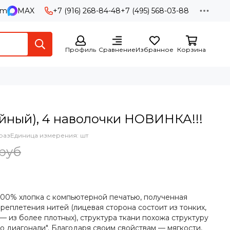
am
MAX
+7 (916) 268-84-48
+7 (495) 568-03-88
Профиль
Сравнение
Избранное
Корзина
ейный), 4 наволочки НОВИНКА!!!
раз
Единица измерения: шт
 руб
 100% хлопка с компьютерной печатью, полученная
реплетения нитей (лицевая сторона состоит из тонких,
 — из более плотных), структура ткани похожа структуру
 диагонали". Благодаря своим свойствам — мягкости,