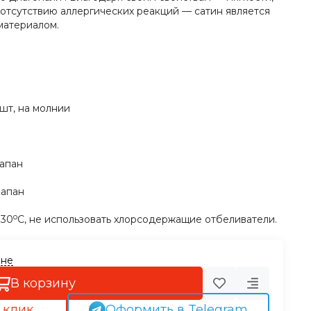
 отсутствию аллергических реакций — сатин является
материалом.
 шт, на молнии
лапан
лапан
о
 30
С, не использовать хлорсодержащие отбеливатели.
ине
В корзину
 клик
Оформить в Telegram