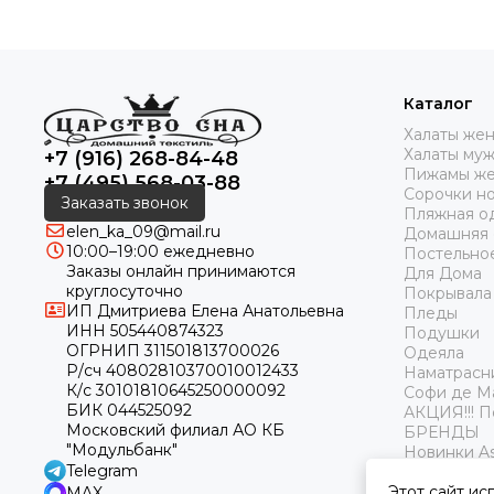
Каталог
Халаты же
Халаты му
+7 (916) 268-84-48
Пижамы же
+7 (495) 568-03-88
Сорочки н
Заказать звонок
Пляжная о
elen_ka_09@mail.ru
Домашняя
10:00–19:00 ежедневно
Постельно
Заказы онлайн принимаются
Для Дома
круглосуточно
Покрывала
ИП Дмитриева Елена Анатольевна
Пледы
ИНН 505440874323
Подушки
ОГРНИП 311501813700026
Одеяла
Р/сч 40802810370010012433
Наматрасн
К/с 30101810645250000092
Софи де М
БИК 044525092
АКЦИЯ!!! 
Московский филиал АО КБ
БРЕНДЫ
"Модульбанк"
Новинки As
Telegram
Этот сайт ис
MAX