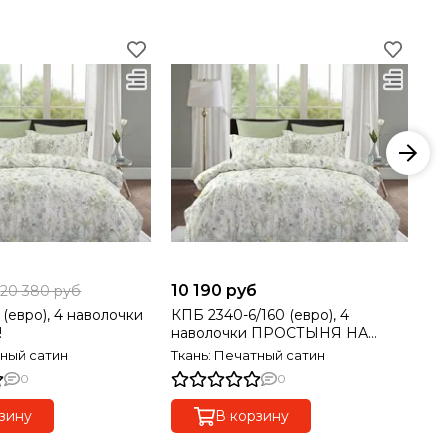
б
10 190 руб
10
20 380 руб
(евро), 4 наволочки
КПБ 2340-6/160 (евро), 4
КП
!
наволочки ПРОСТЫНЯ НА
НО
РЕЗИНКЕ! НОВИНКА!!!
тный сатин
Ткань: Печатный сатин
Тк
0
0
зину
В корзину