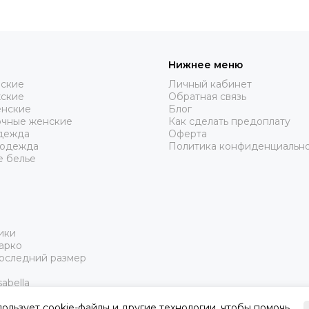
Нижнее меню
нские
Личный кабинет
жские
Обратная связь
нские
Блог
очные женские
Как сделать предоплату
дежда
Оферта
 одежда
Политика конфиденциальн
е белье
ики
арко
Последний размер
abella
пользует cookie-файлы и другие технологии, чтобы помочь