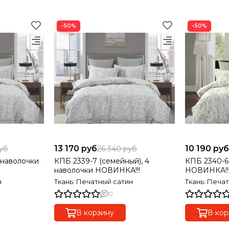
−50%
−50%
13 170 руб
10 190 ру
уб
26 340 руб
4 наволочки
КПБ 2339-7 (семейный), 4
КПБ 2340-6 
наволочки НОВИНКА!!!
НОВИНКА!!
н
Ткань: Печатный сатин
Ткань: Печа
0
В корзину
В кор