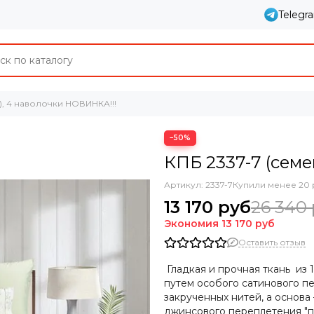
Telegr
), 4 наволочки НОВИНКА!!!
−50%
КПБ 2337-7 (сем
Артикул:
2337-7
Купили менее 20 
13 170 руб
26 340
Экономия
13 170 руб
Оставить отзыв
Гладкая и прочная ткань из
путем особого сатинового пе
закрученных нитей, а основа
джинсового переплетения "по