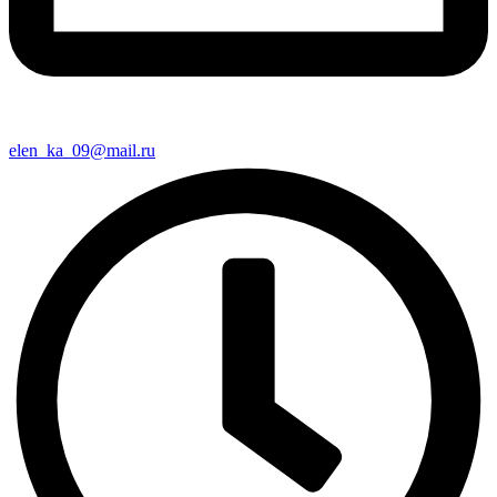
elen_ka_09@mail.ru