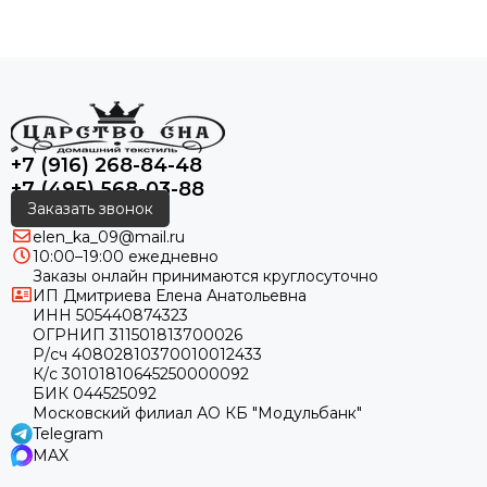
+7 (916) 268-84-48
+7 (495) 568-03-88
Заказать звонок
elen_ka_09@mail.ru
10:00–19:00 ежедневно
Заказы онлайн принимаются круглосуточно
ИП Дмитриева Елена Анатольевна
ИНН 505440874323
ОГРНИП 311501813700026
Р/сч 40802810370010012433
К/с 30101810645250000092
БИК 044525092
Московский филиал АО КБ "Модульбанк"
Telegram
MAX