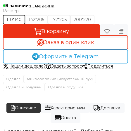
в 1 магазине
В наличии
Размер
110*140
142*205
172*205
200*220
В корзину
Заказ в один клик
Оформить в Telegram
Нашли дешевле?
Задать вопрос
Поделиться
Одеяла
Микроволокно (искуственный пух)
Одеяла и Подушки
Одеяла и подушки
Описание
Характеристики
Доставка
Оплата