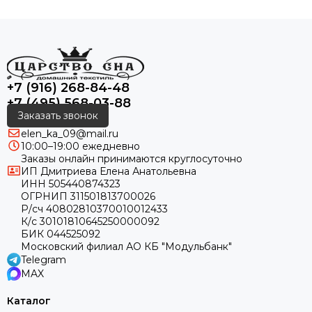
+7 (916) 268-84-48
+7 (495) 568-03-88
Заказать звонок
elen_ka_09@mail.ru
10:00–19:00 ежедневно
Заказы онлайн принимаются круглосуточно
ИП Дмитриева Елена Анатольевна
ИНН 505440874323
ОГРНИП 311501813700026
Р/сч 40802810370010012433
К/с 30101810645250000092
БИК 044525092
Московский филиал АО КБ "Модульбанк"
Telegram
MAX
Каталог