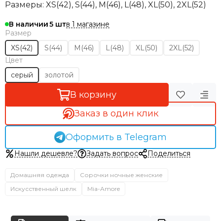
Размеры:
XS(42), S(44), М(46), L(48), XL(50), 2XL(52)
в 1 магазине
В наличии
5
Размер
XS(42)
S(44)
M(46)
L(48)
XL(50)
2XL(52)
Цвет
серый
золотой
В корзину
Заказ в один клик
Оформить в Telegram
Нашли дешевле?
Задать вопрос
Поделиться
Домашняя одежда
Сорочки ночные женские
Искусственный шелк
Mia-Amore