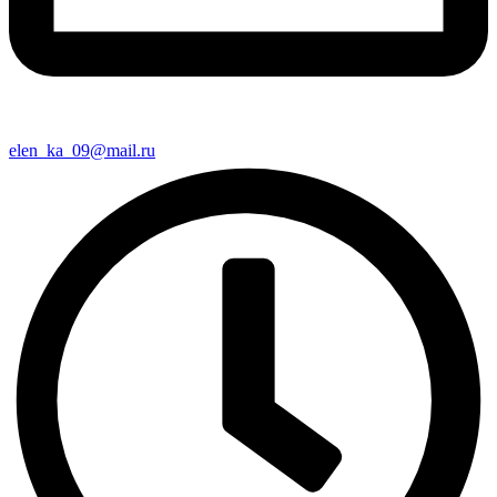
elen_ka_09@mail.ru