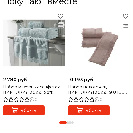
Покупают вместе
2 780 руб
10 193 руб
Набор махровых салфеток
Набор полотенец
ВИКТОРИЯ 30х50 Soft
ВИКТОРИЯ 30х50 50Х100
Cotton бирюзовые
85х150 Soft Cotton
0
0
сиреневый
Выбрать
Выбрать