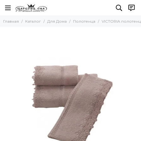
Для Дома
Главная
Каталог
Для Дома
Полотенца
VICTORIA полотенц
Все товары
Полотенца
Наборы полотенец
Наборы салфеток
Кухонные полотенца
Для бани и сауны
Пляжные полотенца
Новогодние полотенца
Скатерти
Коврики
Фартуки
Одеяла и Подушки
Акссесуары