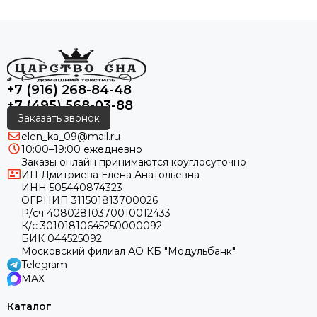
+7 (916) 268-84-48
+7 (495) 568-03-88
Заказать звонок
elen_ka_09@mail.ru
10:00–19:00 ежедневно
Заказы онлайн принимаются круглосуточно
ИП Дмитриева Елена Анатольевна
ИНН 505440874323
ОГРНИП 311501813700026
Р/сч 40802810370010012433
К/с 30101810645250000092
БИК 044525092
Московский филиал АО КБ "Модульбанк"
Telegram
MAX
Каталог