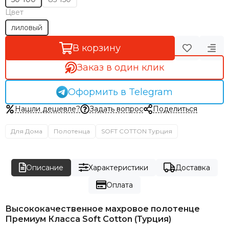
Цвет
лиловый
В корзину
Заказ в один клик
Оформить в Telegram
Нашли дешевле?
Задать вопрос
Поделиться
Для Дома
Полотенца
SOFT COTTON Турция
Описание
Характеристики
Доставка
Оплата
Высококачественное махровое полотенце
Премиум Класса Soft Cotton (Турция)