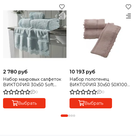
2 780 руб
10 193 руб
Набор махровых салфеток
Набор полотенец
ВИКТОРИЯ 30х50 Soft
ВИКТОРИЯ 30х50 50Х100
Cotton бирюзовые
85х150 Soft Cotton
0
0
сиреневый
Выбрать
Выбрать