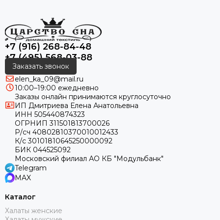
+7 (916) 268-84-48
+7 (495) 568-03-88
Заказать звонок
elen_ka_09@mail.ru
10:00–19:00 ежедневно
Заказы онлайн принимаются круглосуточно
ИП Дмитриева Елена Анатольевна
ИНН 505440874323
ОГРНИП 311501813700026
Р/сч 40802810370010012433
К/с 30101810645250000092
БИК 044525092
Московский филиал АО КБ "Модульбанк"
Telegram
MAX
Каталог
Халаты женские
Халаты мужские