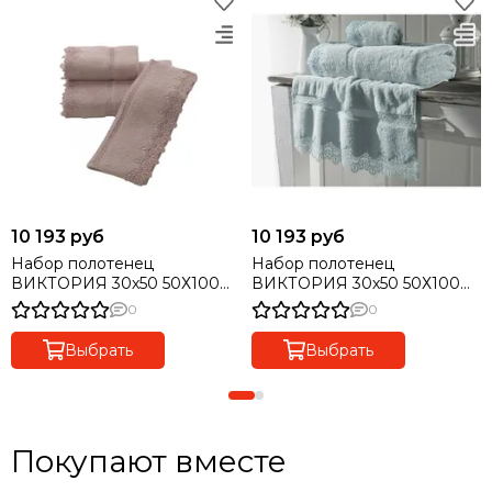
10 193 руб
10 193 руб
Набор полотенец
Набор полотенец
ВИКТОРИЯ 30х50 50Х100
ВИКТОРИЯ 30х50 50Х100
85х150 Soft Cotton
85х150 Soft Cotton бирюза
0
0
сиреневый
Выбрать
Выбрать
Покупают вместе