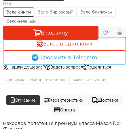
Цвет
бело-синий
бело-бирюзовый
бело-баклажан
бело-зеленый
В корзину
Заказ в один клик
Оформить в Telegram
Нашли дешевле?
Задать вопрос
Поделиться
Для Дома
Наборы полотенец
Maison Dor Турция
Описание
Характеристики
Доставка
Оплата
махровое полотенце премиум класса Maison Dor