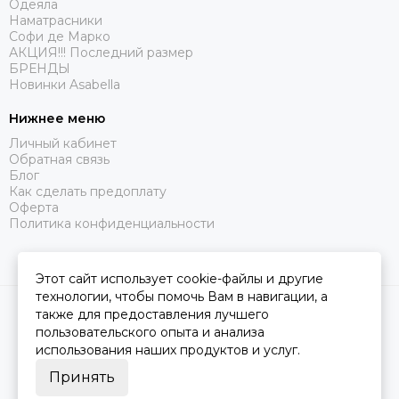
Одеяла
Наматрасники
Софи де Марко
АКЦИЯ!!! Последний размер
БРЕНДЫ
Новинки Asabella
Нижнее меню
Личный кабинет
Обратная связь
Блог
Как сделать предоплату
Оферта
Политика конфиденциальности
Этот сайт использует cookie-файлы и другие
технологии, чтобы помочь Вам в навигации, а
2026 © Царство Сна.
Карта сайта
также для предоставления лучшего
пользовательского опыта и анализа
использования наших продуктов и услуг.
Принять