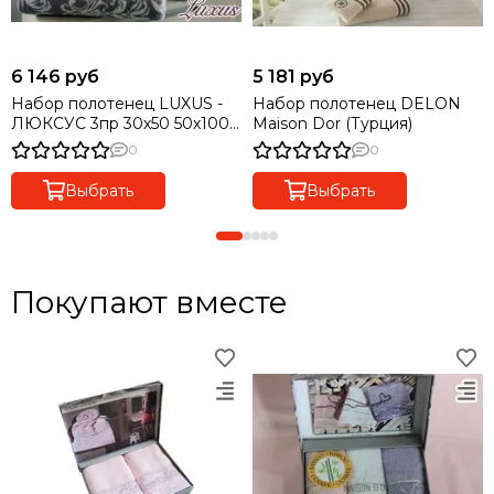
6 146 руб
5 181 руб
Набор полотенец LUXUS -
Набор полотенец DELON
ЛЮКСУС 3пр 30х50 50х100
Maison Dor (Турция)
и 85х150 Maison Dor (Турция)
0
0
Выбрать
Выбрать
Покупают вместе