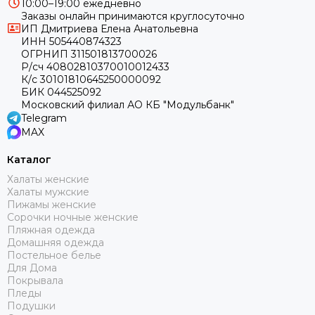
10:00–19:00 ежедневно
Заказы онлайн принимаются круглосуточно
ИП Дмитриева Елена Анатольевна
ИНН 505440874323
ОГРНИП 311501813700026
Р/сч 40802810370010012433
К/с 30101810645250000092
БИК 044525092
Московский филиал АО КБ "Модульбанк"
Telegram
MAX
Каталог
Халаты женские
Халаты мужские
Пижамы женские
Сорочки ночные женские
Пляжная одежда
Домашняя одежда
Постельное белье
Для Дома
Покрывала
Пледы
Подушки