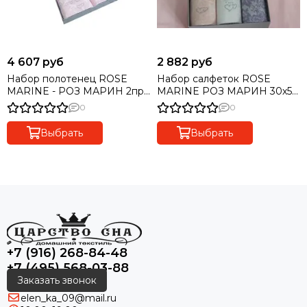
4 607 руб
2 882 руб
Набор полотенец ROSE
Набор салфеток ROSE
MARINE - РОЗ МАРИН 2пр
MARINE РОЗ МАРИН 30х50
50х100 Maison Dor (Турция)
Maison Dor Турция
0
0
Выбрать
Выбрать
+7 (916) 268-84-48
+7 (495) 568-03-88
Заказать звонок
elen_ka_09@mail.ru