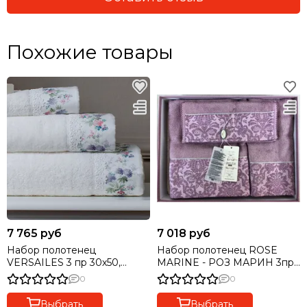
Похожие товары
7 765 руб
7 018 руб
Набор полотенец
Набор полотенец ROSE
VERSAILES 3 пр 30х50,
MARINE - РОЗ МАРИН 3пр
50Х100 и 75Х150
30х50 50х100 и 75х140
0
0
+ароматизатор TIVOLYO
Maison Dor (Турция)
HOME Турция
Выбрать
Выбрать