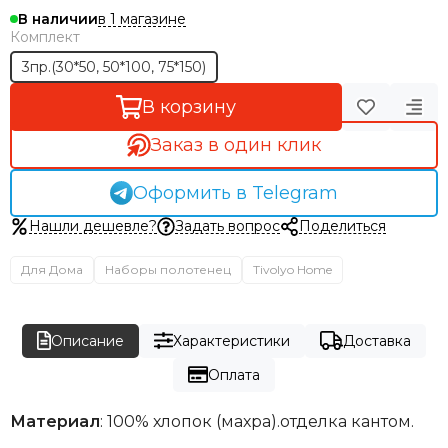
в 1 магазине
В наличии
Комплект
3пр.(30*50, 50*100, 75*150)
В корзину
Заказ в один клик
Оформить в Telegram
Нашли дешевле?
Задать вопрос
Поделиться
Для Дома
Наборы полотенец
Tivolyo Home
Описание
Характеристики
Доставка
Оплата
Материал
: 100% хлопок (махра).
отделка кантом.