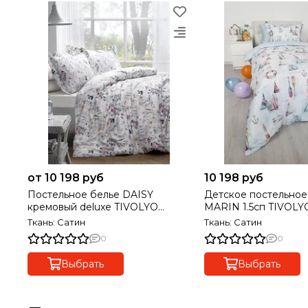
от 10 198 руб
10 198 руб
Постельное белье DAISY
Детское постельное
кремовый deluxe TIVOLYO
MARIN 1.5сп TIVOL
HOME Турция
Ткань: Сатин
Ткань: Сатин
0
0
Выбрать
Выбрать