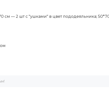
 см — 2 шт с "ушками" в цвет пододеяльника; 50*70
пом
ым!