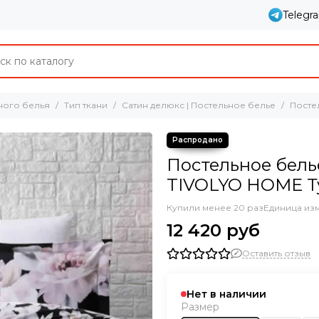
Telegr
ного белья
Тип ткани
Сатин делюкс | Постельное белье
Посте
Постельное бель
TIVOLYO HOME Т
Купили менее 20 раз
Единица из
12 420 руб
Оставить отзыв
Нет в наличии
Размер