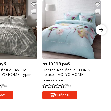
руб
от 10 198 руб
12
 белье JAVIER
Постельное белье FLORIS
По
OLYO HOME Турция
deluxe TIVOLYO HOME
TI
Ткань: Сатин
Тк
0
0
ать
Выбрать