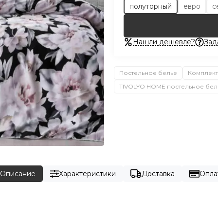
полуторный
евро
с
Нашли дешевле?
Зад
Постельное белье
Комплект
TIVOLYO HOME постельное бел
Описание
Характеристики
Доставка
Опла