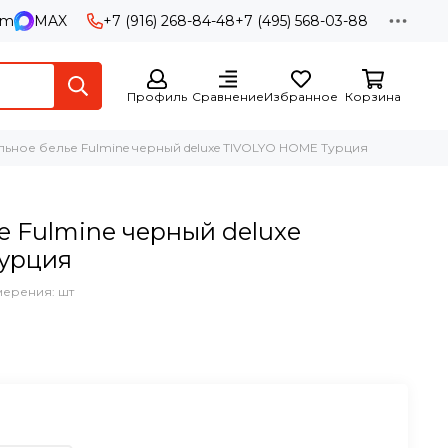
am
MAX
+7 (916) 268-84-48
+7 (495) 568-03-88
Профиль
Сравнение
Избранное
Корзина
льное белье Fulmine черный deluxe TIVOLYO HOME Турция
е Fulmine черный deluxe
урция
мерения: шт