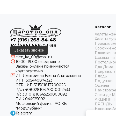
Каталог
Халаты же
Халаты му
+7 (916) 268-84-48
Пижамы же
+7 (495) 568-03-88
Сорочки н
Заказать звонок
Пляжная о
elen_ka_09@mail.ru
Домашняя
10:00–19:00 ежедневно
Постельно
Заказы онлайн принимаются
Для Дома
круглосуточно
Покрывала
ИП Дмитриева Елена Анатольевна
Пледы
ИНН 505440874323
Подушки
ОГРНИП 311501813700026
Одеяла
Р/сч 40802810370010012433
Наматрасн
К/с 30101810645250000092
Софи де М
БИК 044525092
АКЦИЯ!!! 
Московский филиал АО КБ
БРЕНДЫ
"Модульбанк"
Новинки As
Telegram