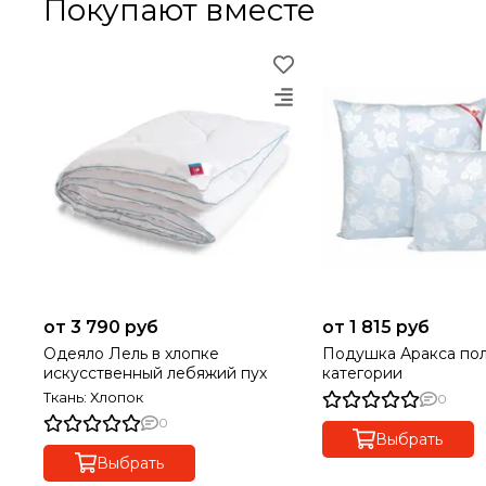
Покупают вместе
от 3 790 руб
от 1 815 руб
Одеяло Лель в хлопке
Подушка Аракса полупух 1
искусственный лебяжий пух
категории
Ткань: Хлопок
0
0
Выбрать
Выбрать