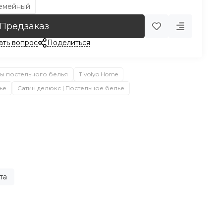
емейный
Предзаказ
ать вопрос
Поделиться
ы постельного белья
Tivolyo Home
ье
Сатин делюкс | Постельное белье
та