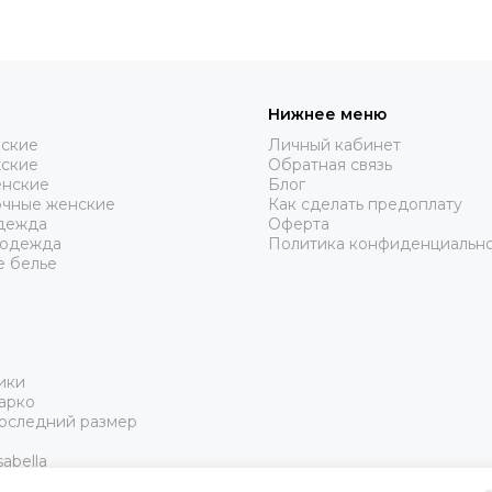
Нижнее меню
нские
Личный кабинет
жские
Обратная связь
нские
Блог
очные женские
Как сделать предоплату
дежда
Оферта
 одежда
Политика конфиденциальн
е белье
ики
арко
Последний размер
abella