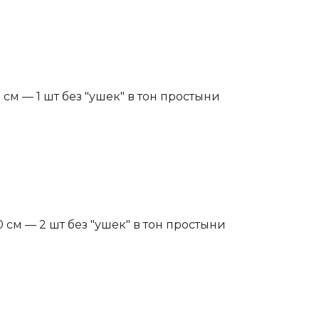
см — 1 шт без "ушек" в тон простыни
 см — 2 шт без "ушек" в тон простыни