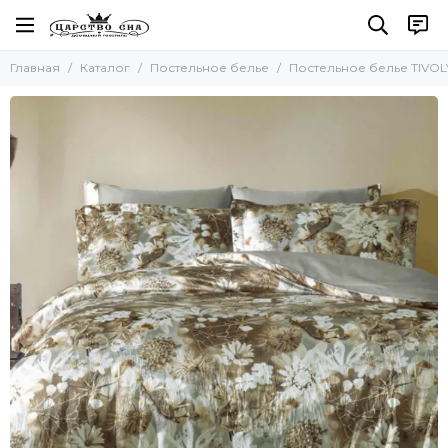
Постельное белье
Главная
Каталог
Постельное белье
Постельное белье TIVO
Все товары
Комплекты постельного белья
Комплект с покрывалом
Комплект с одеялом
Простыни без резинки
Простыни на резинке
Простыни махровые
Пододеяльники
Наволочки
Комплект простыня и наволочки
Детское постельное белье