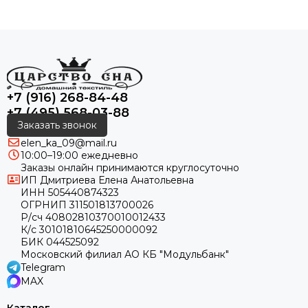
+7 (916) 268-84-48
+7 (495) 568-03-88
Заказать звонок
elen_ka_09@mail.ru
10:00–19:00 ежедневно
Заказы онлайн принимаются круглосуточно
ИП Дмитриева Елена Анатольевна
ИНН 505440874323
ОГРНИП 311501813700026
Р/сч 40802810370010012433
К/с 30101810645250000092
БИК 044525092
Московский филиал АО КБ "Модульбанк"
Telegram
MAX