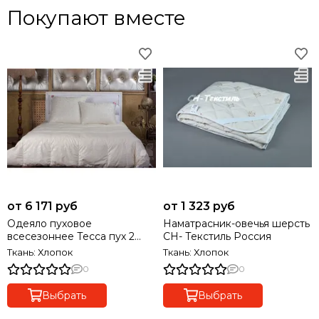
Покупают вместе
от 6 171 руб
от 1 323 руб
Одеяло пуховое
Наматрасник-овечья шерсть
всесезоннее Тесса пух 2
СН- Текстиль Россия
категории
Ткань: Хлопок
Ткань: Хлопок
0
0
Выбрать
Выбрать