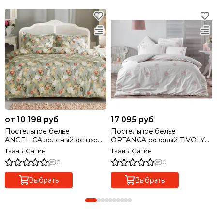
от 10 198 руб
17 095 руб
Постельное белье
Постельное белье
ANGELICA зеленый deluxe
ORTANCA розовый TIVOLYO
TIVOLYO HOME Турция
HOME Турция
Ткань: Сатин
Ткань: Сатин
0
0
Выбрать
Выбрать