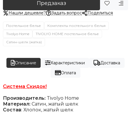
Предзаказ
Нашли дешевле?
Задать вопрос
Поделиться
Постельное белье
Комплекты постельного белья
Tivolyo Home
TIVOLYO HOME постельное белье
Сатин-шелк (жатка)
Описание
Характеристики
Доставка
Оплата
Система Скидок!
Производитель:
Tivolyo Home
Материал:
Сатин, жатый шелк
Состав
: Хлопок, жатый шелк