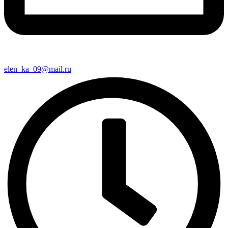
elen_ka_09@mail.ru