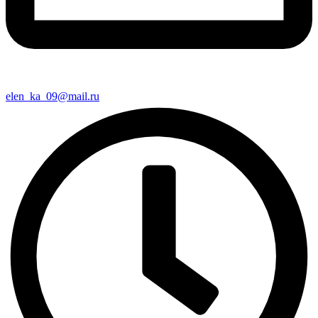
elen_ka_09@mail.ru