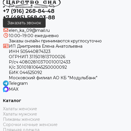
+7 (916) 268-84-48
+7 (495) 568-03-88
Заказать звонок
elen_ka_09@mail.ru
10:00–19:00 ежедневно
Заказы онлайн принимаются круглосуточно
ИП Дмитриева Елена Анатольевна
ИНН 505440874323
ОГРНИП 311501813700026
Р/сч 40802810370010012433
К/с 30101810645250000092
БИК 044525092
Московский филиал АО КБ "Модульбанк"
Telegram
MAX
Каталог
Халаты женские
Халаты мужские
Пижамы женские
Сорочки ночные женские
Пляжная одежда