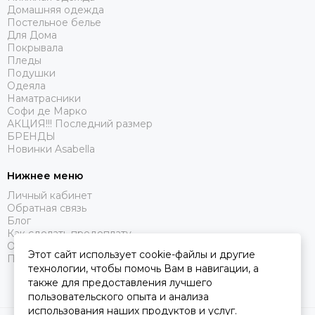
Домашняя одежда
Постельное белье
Для Дома
Покрывала
Пледы
Подушки
Одеяла
Наматрасники
Софи де Марко
АКЦИЯ!!! Последний размер
БРЕНДЫ
Новинки Asabella
Нижнее меню
Личный кабинет
Обратная связь
Блог
Как сделать предоплату
Оферта
Этот сайт использует cookie-файлы и другие
Политика конфиденциальности
технологии, чтобы помочь Вам в навигации, а
также для предоставления лучшего
пользовательского опыта и анализа
использования наших продуктов и услуг.