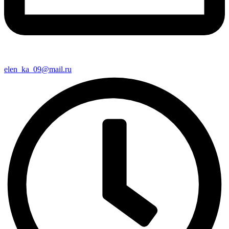
elen_ka_09@mail.ru