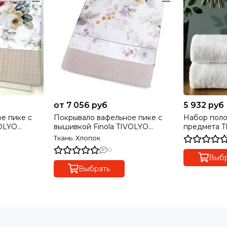
от 7 056 руб
5 932 руб
е пике с
Покрывало вафельное пике с
Набор полотенец
вышивкой Finola TIVOLYO
предмета TIVOLYO HOME
HOME Турция
Турция
Ткань: Хлопок
0
Выбр
Выбрать