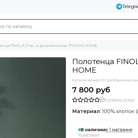
Telegr
енца FINOLA 3 пр. и ароматизатор TIVOLYO HOME
Полотенца FINOL
HOME
Купили менее 20 раз
Единица из
7 800 руб
Оставить отзыв
Материал
: 100% хлопок 
в 1 магазине
В наличии
Комплект