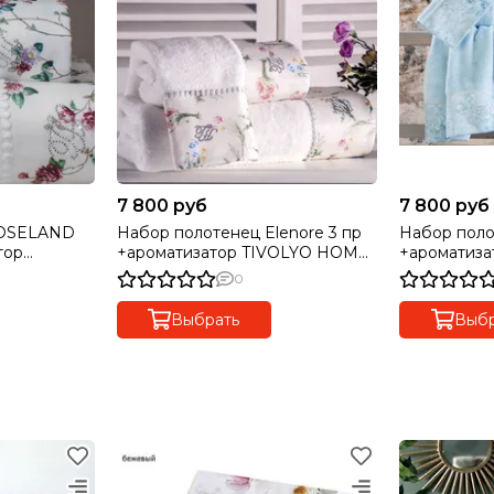
7 800 руб
7 800 руб
Набор полотенец Elenore 3 пр
Набор полотенец M
тор
+ароматизатор TIVOLYO HOME
+ароматизатор TIVOL
ция
Турция
Турция
0
Выбрать
Выбр