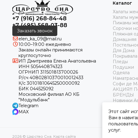
Каталог
Халаты же
Халаты му
+7 (916) 268-84-48
Пижамы же
+7 (495) 568-03-88
Сорочки н
Заказать звонок
Пляжная о
elen_ka_09@mail.ru
Домашняя
10:00–19:00 ежедневно
Постельно
Заказы онлайн принимаются
Для Дома
круглосуточно
Покрывала
ИП Дмитриева Елена Анатольевна
Пледы
ИНН 505440874323
Подушки
ОГРНИП 311501813700026
Одеяла
Р/сч 40802810370010012433
Наматрасн
К/с 30101810645250000092
Софи де М
БИК 044525092
АКЦИЯ!!! 
Московский филиал АО КБ
БРЕНДЫ
"Модульбанк"
Новинки As
Telegram
Этот сайт ис
MAX
Вам в навига
пользователь
услуг.
2026 © Царство Сна.
Карта сайта