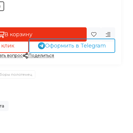
)
В корзину
 клик
Оформить в Telegram
ать вопрос
Поделиться
боры полотенец
та