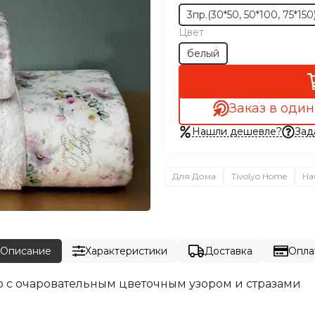
3пр.(30*50, 50*100, 75*150
Цвет
белый
Заказ в один
Нашли дешевле?
Зад
Для Дома
Tivolyo Home
На
Описание
Характеристики
Доставка
Опла
дюр с очаровательным цветочным узором и стразами