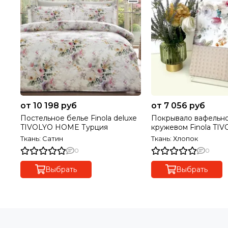
от 10 198 руб
от 7 056 руб
Постельное белье Finola deluxe
Покрывало вафельно
TIVOLYO HOME Турция
кружевом Finola TIVOLYO
HOME Турция
Ткань: Сатин
Ткань: Хлопок
0
0
Выбрать
Выбрать