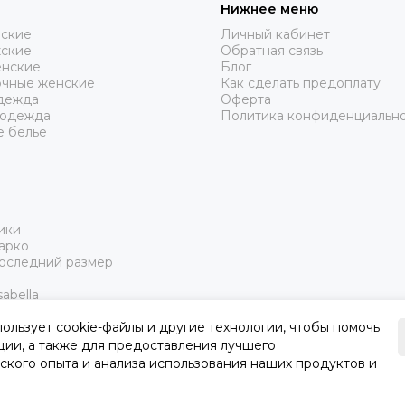
Нижнее меню
нские
Личный кабинет
жские
Обратная связь
нские
Блог
очные женские
Как сделать предоплату
дежда
Оферта
 одежда
Политика конфиденциальн
е белье
ики
арко
Последний размер
abella
пользует cookie-файлы и другие технологии, чтобы помочь
ции, а также для предоставления лучшего
ского опыта и анализа использования наших продуктов и