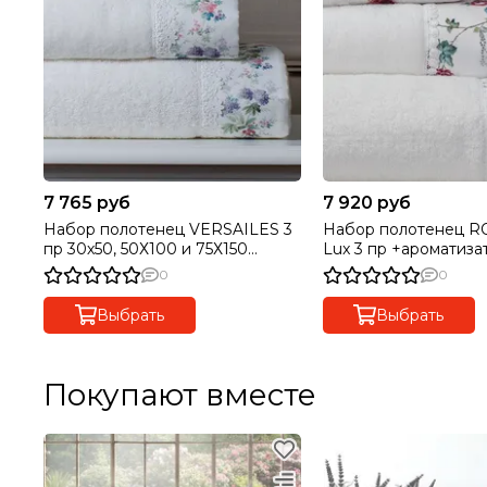
7 765 руб
7 920 руб
Набор полотенец VERSAILES 3
Набор полотенец ROSELAND
пр 30х50, 50Х100 и 75Х150
Lux 3 пр +ароматиза
+ароматизатор TIVOLYO HOME
TIVOLYO HOME Тур
0
0
Турция
Выбрать
Выбрать
Покупают вместе