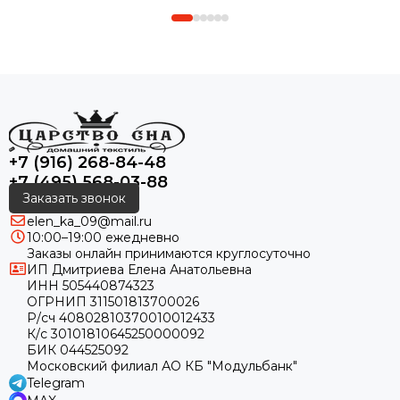
+7 (916) 268-84-48
+7 (495) 568-03-88
Заказать звонок
elen_ka_09@mail.ru
10:00–19:00 ежедневно
Заказы онлайн принимаются круглосуточно
ИП Дмитриева Елена Анатольевна
ИНН 505440874323
ОГРНИП 311501813700026
Р/сч 40802810370010012433
К/с 30101810645250000092
БИК 044525092
Московский филиал АО КБ "Модульбанк"
Telegram