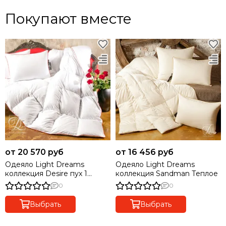
Покупают вместе
от 20 570 руб
от 16 456 руб
Одеяло Light Dreams
Одеяло Light Dreams
коллекция Desire пух 1
коллекция Sandman Теплое
категории Теплое
0
0
Выбрать
Выбрать