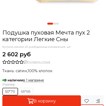
Подушка пуховая Мечта пух 2
категории Легкие Сны
Купили менее 20 раз
Единица измерения: шт
2 602 руб
Оставить отзыв
Ткань: сатин,100% хлопок
в 1 магазине
В наличии
Размер
50*70
68*68
В корзину