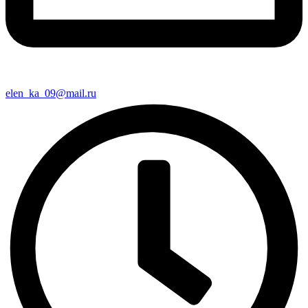
elen_ka_09@mail.ru