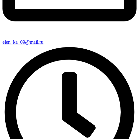
elen_ka_09@mail.ru