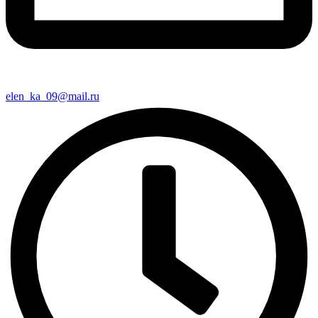
elen_ka_09@mail.ru