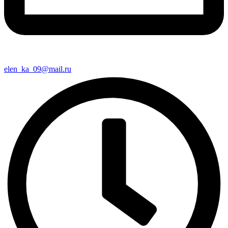
elen_ka_09@mail.ru