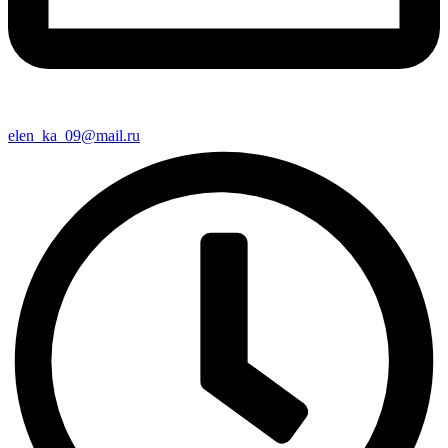
elen_ka_09@mail.ru