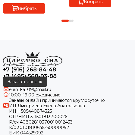
Выбрать
Выбрать
+7 (916) 268-84-48
+7 (495) 568-03-88
Заказать звонок
elen_ka_09@mail.ru
10:00–19:00 ежедневно
Заказы онлайн принимаются круглосуточно
ИП Дмитриева Елена Анатольевна
ИНН 505440874323
ОГРНИП 311501813700026
Р/сч 40802810370010012433
К/с 30101810645250000092
БИК 044525092