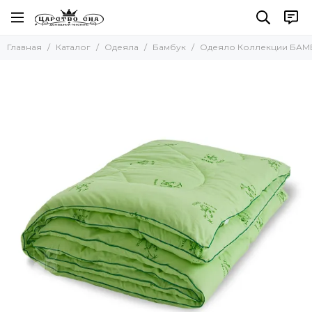
Одеяла
Главная
Каталог
Одеяла
Бамбук
Одеяло Коллекции БАМБ
Все товары
Одеяла Тенсель (Эвкалипт)
Одеяла Натуральный шёлк
Бамбук
Пуховые одеяла
Микроволокно (искуственный пух)
Одеяла Козий пух (Кашемир)
Одеяла Овечья шерсть
Одеяла с верблюжьей шерстью
Одеяла Льняное волокно
Одеяла Хлопковое волокно
Одеяла Шерсть Яка
Одеяла Шерсть Альпака
Одеяла Молочное волокно