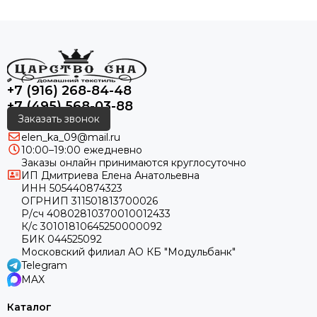
+7 (916) 268-84-48
+7 (495) 568-03-88
Заказать звонок
elen_ka_09@mail.ru
10:00–19:00 ежедневно
Заказы онлайн принимаются круглосуточно
ИП Дмитриева Елена Анатольевна
ИНН 505440874323
ОГРНИП 311501813700026
Р/сч 40802810370010012433
К/с 30101810645250000092
БИК 044525092
Московский филиал АО КБ "Модульбанк"
Telegram
MAX
Каталог