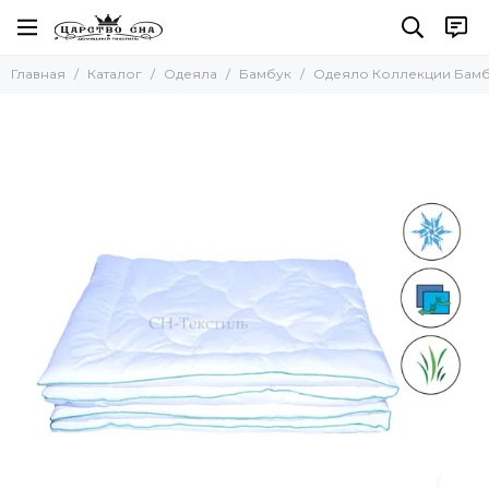
Одеяла
Главная
Каталог
Одеяла
Бамбук
Одеяло Коллекции Бамб
Все товары
Одеяла Тенсель (Эвкалипт)
Одеяла Натуральный шёлк
Бамбук
Пуховые одеяла
Микроволокно (искуственный пух)
Одеяла Козий пух (Кашемир)
Одеяла Овечья шерсть
Одеяла с верблюжьей шерстью
Одеяла Льняное волокно
Одеяла Хлопковое волокно
Одеяла Шерсть Яка
Одеяла Шерсть Альпака
Одеяла Молочное волокно