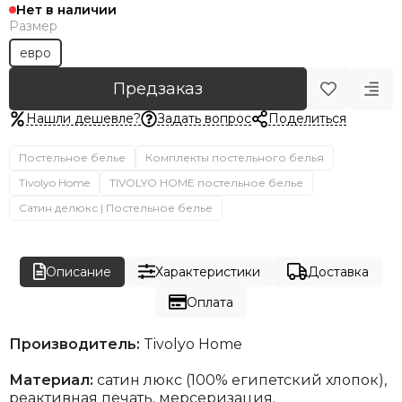
Нет в наличии
Размер
евро
Предзаказ
Нашли дешевле?
Задать вопрос
Поделиться
Постельное белье
Комплекты постельного белья
Tivolyo Home
TIVOLYO HOME постельное белье
Сатин делюкс | Постельное белье
Описание
Характеристики
Доставка
Оплата
Производитель:
Tivolyo Home
Материал:
сатин люкс (100% египетский хлопок),
реактивная печать, мерсеризация.