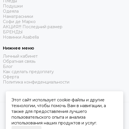
Пледы
Подушки
Одеяла
Наматрасники
Софи де Марко
АКЦИЯ!!! Последний размер
БРЕНДЫ
Новинки Asabella
Нижнее меню
Личный кабинет
Обратная связь
Блог
Как сделать предоплату
Оферта
Политика конфиденциальности
Этот сайт использует cookie-файлы и другие
технологии, чтобы помочь Вам в навигации, а
2026 © Царство Сна.
Карта сайта
также для предоставления лучшего
пользовательского опыта и анализа
использования наших продуктов и услуг.