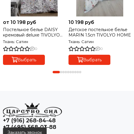
от 10 198 руб
10 198 руб
Постельное белье DAISY
Детское постельное белье
кремовый deluxe TIVOLYO
MARIN 1.5сп TIVOLYO HOME
HOME Турция
Ткань: Сатин
Ткань: Сатин
0
0
Выбрать
Выбрать
+7 (916) 268-84-48
+7 (495) 568-03-88
Заказать звонок