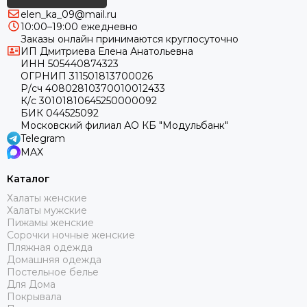
elen_ka_09@mail.ru
10:00–19:00 ежедневно
Заказы онлайн принимаются круглосуточно
ИП Дмитриева Елена Анатольевна
ИНН 505440874323
ОГРНИП 311501813700026
Р/сч 40802810370010012433
К/с 30101810645250000092
БИК 044525092
Московский филиал АО КБ "Модульбанк"
Telegram
MAX
Каталог
Халаты женские
Халаты мужские
Пижамы женские
Сорочки ночные женские
Пляжная одежда
Домашняя одежда
Постельное белье
Для Дома
Покрывала