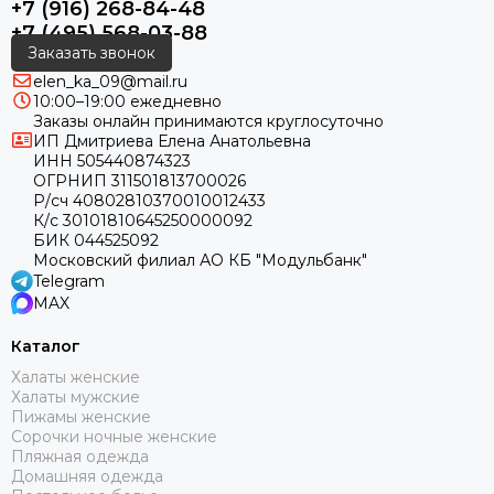
+7 (916) 268-84-48
+7 (495) 568-03-88
Заказать звонок
elen_ka_09@mail.ru
10:00–19:00 ежедневно
Заказы онлайн принимаются круглосуточно
ИП Дмитриева Елена Анатольевна
ИНН 505440874323
ОГРНИП 311501813700026
Р/сч 40802810370010012433
К/с 30101810645250000092
БИК 044525092
Московский филиал АО КБ "Модульбанк"
Telegram
MAX
Каталог
Халаты женские
Халаты мужские
Пижамы женские
Сорочки ночные женские
Пляжная одежда
Домашняя одежда