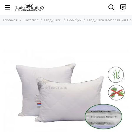
Подушки
Главная
Каталог
Подушки
Бамбук
Подушка Коллекция Б
Все товары
Ортопедические
Подушки Тенсель (Эвкалипт)
Подушки Натуральный шёлк
Бамбук
Пуховые подушки
Микроволокно (искуствен пух)
Подушки Козий пух (Кашемир)
Подушки Овечья шерсть
Подушки с верблюжьей шерстью
Подушки Льняное волокно
Подушки Хлопковое волокно
Подушки Шерсть Яка
Подушки Шерсть Альпака
Подушки Молочное волокно